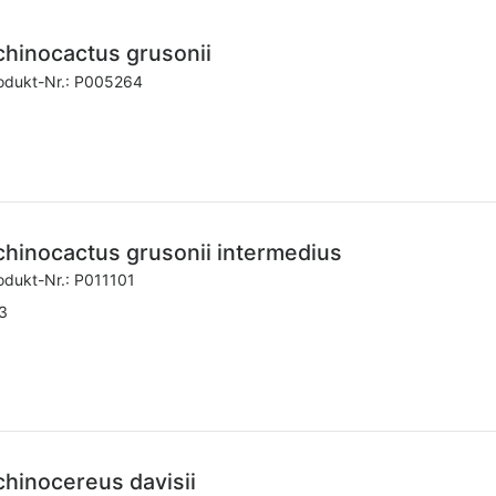
chinocactus grusonii
odukt-Nr.:
P005264
chinocactus grusonii intermedius
odukt-Nr.:
P011101
3
chinocereus davisii