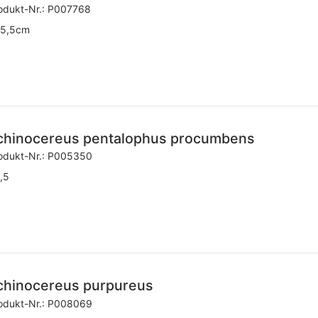
odukt-Nr.:
P007768
5,5cm
chinocereus pentalophus procumbens
odukt-Nr.:
P005350
,5
chinocereus purpureus
odukt-Nr.:
P008069