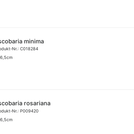
scobaria minima
odukt-Nr.:
C018284
6,5cm
scobaria rosariana
odukt-Nr.:
P009420
6,5cm