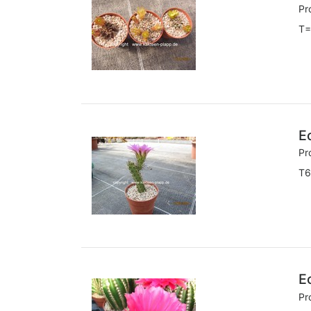
Pr
T=
E
Pr
T6
E
Pr