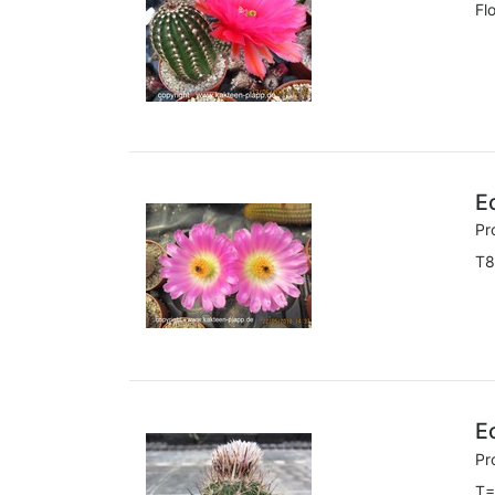
Fl
E
Pr
T8
E
Pr
T=