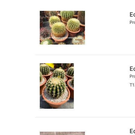
E
Pr
E
Pr
T1
E