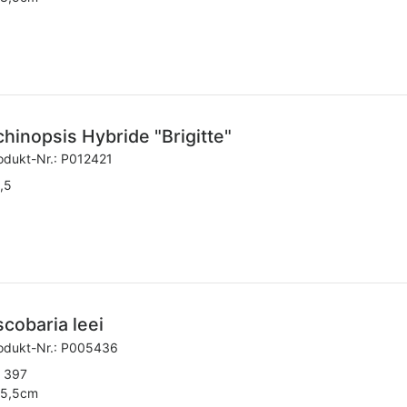
chinopsis Hybride "Brigitte"
odukt-Nr.:
P012421
,5
scobaria leei
odukt-Nr.:
P005436
 397
5,5cm