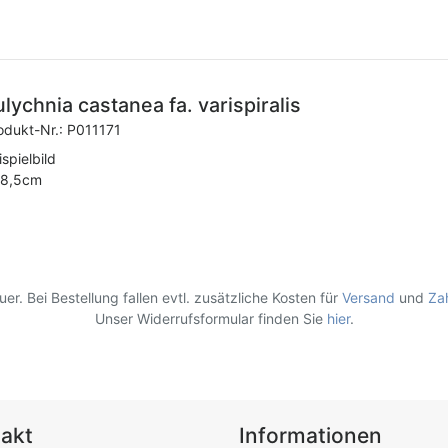
ulychnia castanea fa. varispiralis
odukt-Nr.:
P011171
ispielbild
8,5cm
er. Bei Bestellung fallen evtl. zusätzliche Kosten für
Versand
und
Za
Unser Widerrufsformular finden Sie
hier
.
akt
Informationen