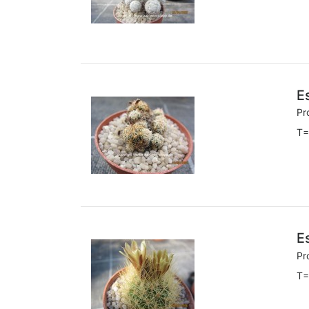
E
Pr
T=
E
Pr
T=