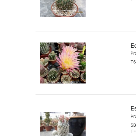
E
Pr
T6
E
Pr
SB
T=