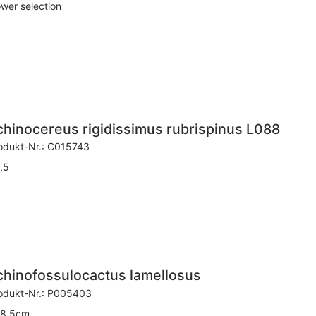
ower selection
chinocereus rigidissimus rubrispinus L088
odukt-Nr.:
C015743
,5
chinofossulocactus lamellosus
odukt-Nr.:
P005403
8,5cm