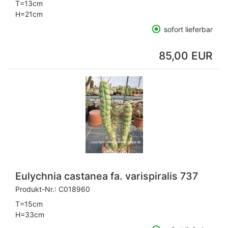
T=13cm
H=21cm
sofort lieferbar
85,00 EUR
Eulychnia castanea fa. varispiralis 737
Produkt-Nr.:
C018960
T=15cm
H=33cm